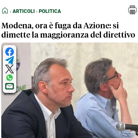
FEED RSS
Articoli
Politica
HOME
ARTICOLI
POLITICA
MAPPA DEL SITO
Modena, ora è fuga da Azione: si
NORMATIVE DEONTOLOGICHE
dimette la maggioranza del direttivo
TERMINI e CONDIZIONI