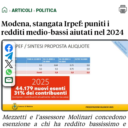
FEED RSS
Articoli
Politica
HOME
ARTICOLI
POLITICA
MAPPA DEL SITO
Modena, stangata Irpef: puniti i
NORMATIVE DEONTOLOGICHE
redditi medio-bassi aiutati nel 2024
TERMINI e CONDIZIONI
Mezzetti e l'assessore Molinari concedono
esenzione a chi ha reddito bassissimo e