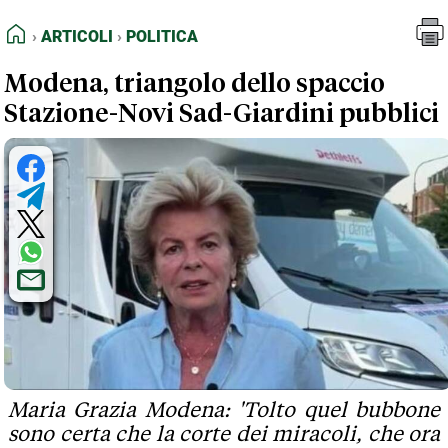
FEED RSS
Articoli
Politica
HOME
ARTICOLI
POLITICA
MAPPA DEL SITO
Modena, triangolo dello spaccio
NORMATIVE DEONTOLOGICHE
Stazione-Novi Sad-Giardini pubblici
TERMINI e CONDIZIONI
Maria Grazia Modena: 'Tolto quel bubbone
sono certa che la corte dei miracoli, che ora