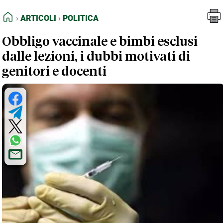
FEED RSS
Articoli
Politica
HOME
ARTICOLI
POLITICA
MAPPA DEL SITO
Obbligo vaccinale e bimbi esclusi
NORMATIVE DEONTOLOGICHE
dalle lezioni, i dubbi motivati di
TERMINI e CONDIZIONI
genitori e docenti