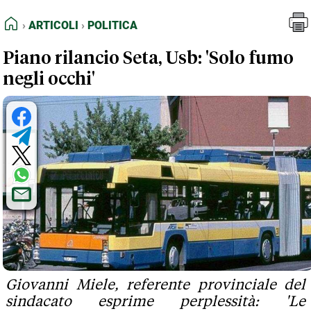
FEED RSS
Articoli
Politica
HOME
ARTICOLI
POLITICA
MAPPA DEL SITO
Piano rilancio Seta, Usb: 'Solo fumo
NORMATIVE DEONTOLOGICHE
negli occhi'
TERMINI e CONDIZIONI
Giovanni Miele, referente provinciale del
sindacato esprime perplessità: 'Le