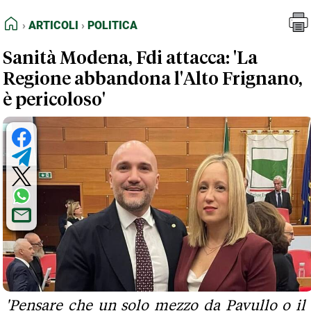
FEED RSS
Articoli
Politica
HOME
ARTICOLI
POLITICA
MAPPA DEL SITO
Sanità Modena, Fdi attacca: 'La
NORMATIVE DEONTOLOGICHE
Regione abbandona l'Alto Frignano,
TERMINI e CONDIZIONI
è pericoloso'
'Pensare che un solo mezzo da Pavullo o il