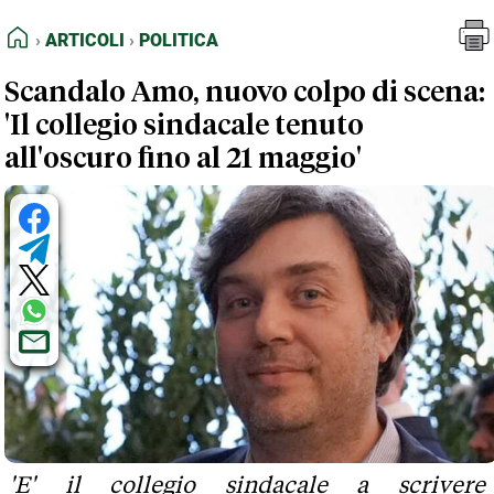
FEED RSS
Articoli
Politica
HOME
ARTICOLI
POLITICA
MAPPA DEL SITO
Scandalo Amo, nuovo colpo di scena:
NORMATIVE DEONTOLOGICHE
'Il collegio sindacale tenuto
TERMINI e CONDIZIONI
all'oscuro fino al 21 maggio'
'E' il collegio sindacale a scrivere