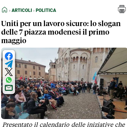
FEED RSS
Articoli
Politica
HOME
ARTICOLI
POLITICA
MAPPA DEL SITO
Uniti per un lavoro sicuro: lo slogan
NORMATIVE DEONTOLOGICHE
delle 7 piazza modenesi il primo
TERMINI e CONDIZIONI
maggio
Presentato il calendario delle iniziative che