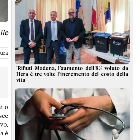
lle
tura
'Rifiuti Modena, l’aumento dell’8% voluto da
Hera è tre volte l’incremento del costo della
vita'
i o
sce
vo,
a è