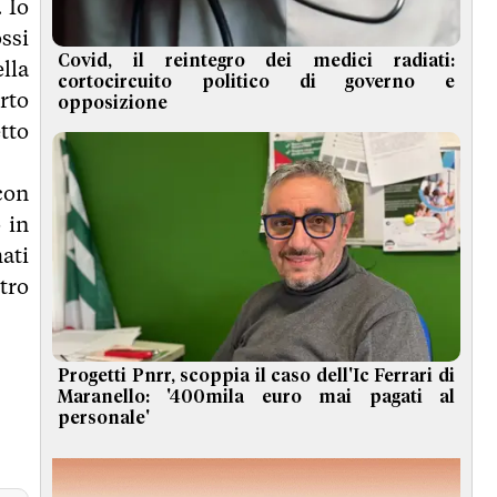
 Io
ssi
Covid, il reintegro dei medici radiati:
lla
cortocircuito politico di governo e
rto
opposizione
tto
con
 in
ati
tro
Progetti Pnrr, scoppia il caso dell'Ic Ferrari di
Maranello: '400mila euro mai pagati al
personale'