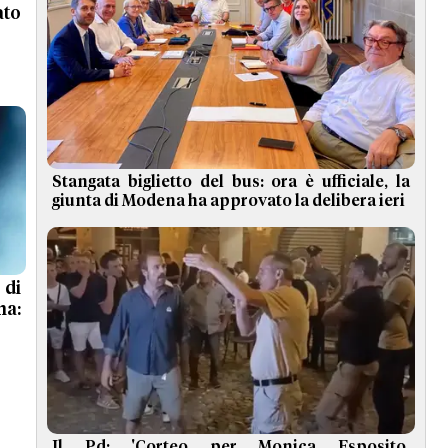
ato
Stangata biglietto del bus: ora è ufficiale, la
giunta di Modena ha approvato la delibera ieri
 di
ma:
Il Pd: 'Corteo per Monica Esposito,