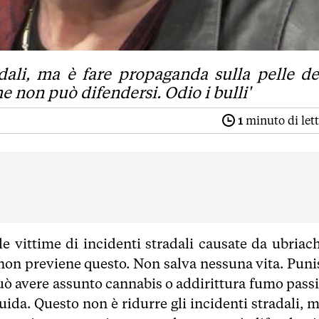
adali, ma è fare propaganda sulla pelle de
 non può difendersi. Odio i bulli'
1
minuto di let
le vittime di incidenti stradali causate da ubriach
i non previene questo. Non salva nessuna vita. Puni
può avere assunto cannabis o addirittura fumo passi
ida. Questo non è ridurre gli incidenti stradali, m