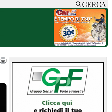
CERCA
HOME
CERCA
ACCEDI o REGISTRATI
CONTATTI
e
CON NOI
SOSTIENI LA PRESSA
CONOSCI LA PRESSA
he
COOKIE POLICY
PRIVACY POLICY
TTI
FEED RSS
MAPPA DEL SITO
NORMATIVE
DEONTOLOGICHE