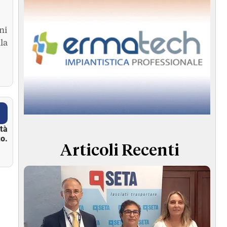
ni
la
ità
o.
Articoli Recenti