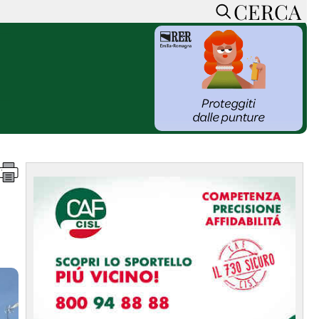
CERCA
HOME
CERCA
ACCEDI o REGISTRATI
CONTATTI
e
CON NOI
SOSTIENI LA PRESSA
CONOSCI LA PRESSA
he
COOKIE POLICY
PRIVACY POLICY
TTI
FEED RSS
MAPPA DEL SITO
NORMATIVE
DEONTOLOGICHE