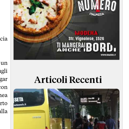
cia
 un
gli
gar
Articoli Recenti
con
nea
erto
lla