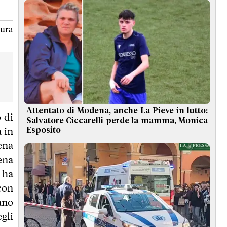
tura
Attentato di Modena, anche La Pieve in lutto:
 di
Salvatore Ciccarelli perde la mamma, Monica
a in
Esposito
dena
ena
 ha
 con
ano
gli