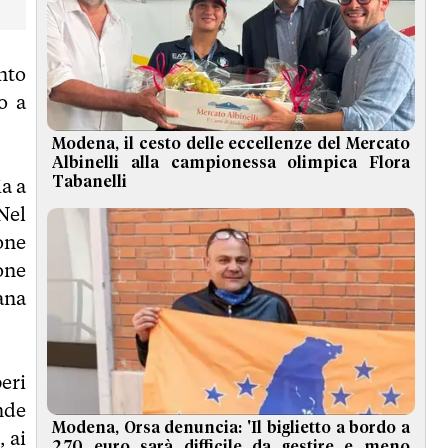
nto
o a
Modena, il cesto delle eccellenze del Mercato
Albinelli alla campionessa olimpica Flora
Tabanelli
ia a
Nel
one
one
ana
beri
nde
Modena, Orsa denuncia: 'Il biglietto a bordo a
 ai
2,70 euro sarà difficile da gestire e meno