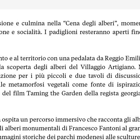
sione e culmina nella “Cena degli alberi”, mome
ne e socialità. I padiglioni resteranno aperti fin
nto e al territorio con una pedalata da Reggio Emil
a scoperta degli alberi del Villaggio Artigiano. 
azione per i più piccoli e due tavoli di discussi
alle metamorfosi vegetali come fonte di ispirazi
ne del film Taming the Garden della regista georgi
ca ospita un percorso immersivo che racconta gli al
egli alberi monumentali di Francesco Fantoni al gra
magini storiche dei parchi modenesi alle sculture,