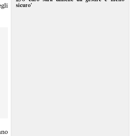
egli
sicuro'
nno