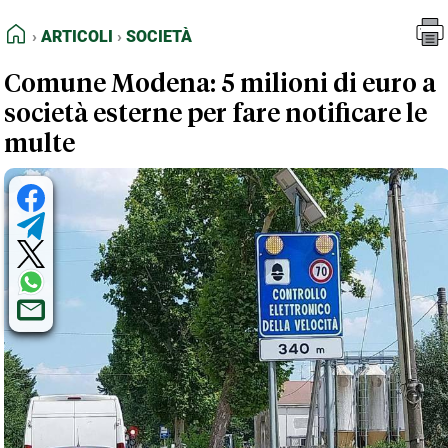
FEED RSS
Articoli
Società
HOME
ARTICOLI
SOCIETÀ
MAPPA DEL SITO
Comune Modena: 5 milioni di euro a
NORMATIVE DEONTOLOGICHE
società esterne per fare notificare le
TERMINI e CONDIZIONI
multe