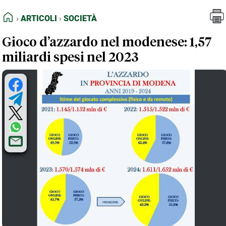
FEED RSS
Articoli
Società
HOME
ARTICOLI
SOCIETÀ
MAPPA DEL SITO
Gioco d’azzardo nel modenese: 1,57
NORMATIVE DEONTOLOGICHE
miliardi spesi nel 2023
TERMINI e CONDIZIONI