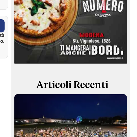
ità
o.
Articoli Recenti