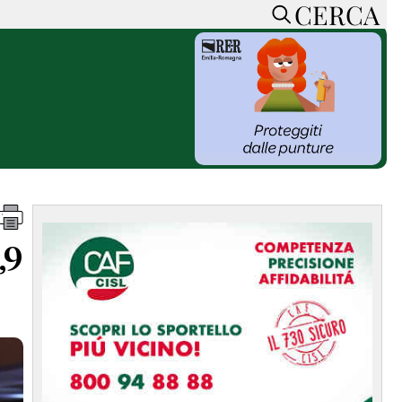
CERCA
HOME
CERCA
ACCEDI o REGISTRATI
CONTATTI
e
CON NOI
SOSTIENI LA PRESSA
CONOSCI LA PRESSA
he
COOKIE POLICY
,9
PRIVACY POLICY
TTI
FEED RSS
MAPPA DEL SITO
NORMATIVE
DEONTOLOGICHE