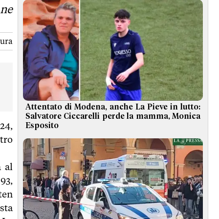
 ne
tura
Attentato di Modena, anche La Pieve in lutto:
Salvatore Ciccarelli perde la mamma, Monica
24,
Esposito
ltro
 al
893,
ten
sta