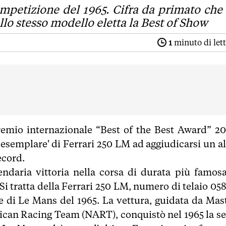
 competizione del 1965. Cifra da primato che
llo stesso modello eletta la Best of Show
1
minuto di let
premio internazionale “Best of the Best Award” 20
 'esemplare' di Ferrari 250 LM ad aggiudicarsi un a
ecord.
endaria vittoria nella corsa di durata più famosa
Si tratta della Ferrari 250 LM, numero di telaio 05
re di Le Mans del 1965. La vettura, guidata da Mas
ican Racing Team (NART), conquistò nel 1965 la se