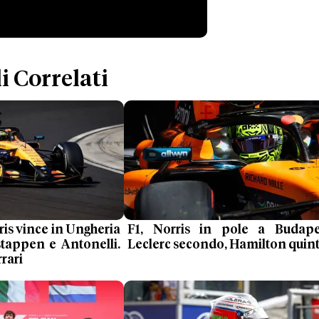
i Correlati
ris vince in Ungheria
F1, Norris in pole a Budape
stappen e Antonelli.
Leclerc secondo, Hamilton quin
rari