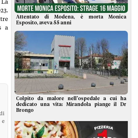
 La
23.
Attentato di Modena, è morta Monica
tre
Esposito, aveva 55 anni
s a
Colpito da malore nell'ospedale a cui ha
dedicato una vita: Mirandola piange il Dr
Brongo
di
 e