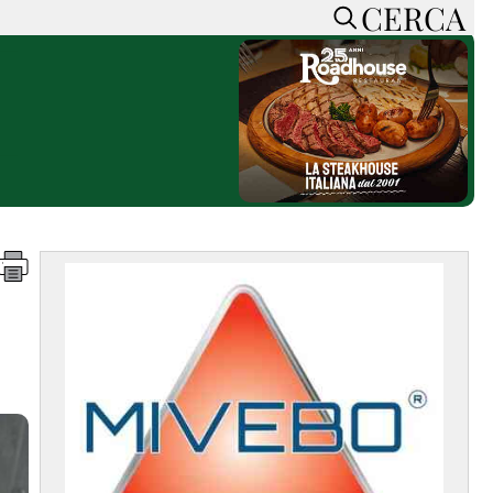
CERCA
HOME
CERCA
ACCEDI o REGISTRATI
CONTATTI
e
CON NOI
SOSTIENI LA PRESSA
CONOSCI LA PRESSA
he
COOKIE POLICY
PRIVACY POLICY
TTI
FEED RSS
MAPPA DEL SITO
NORMATIVE
DEONTOLOGICHE