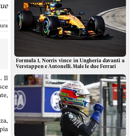
que
tura
Formula 1, Norris vince in Ungheria davanti a
Verstappen e Antonelli. Male le due Ferrari
 Il
sce
te,
nza,
pia