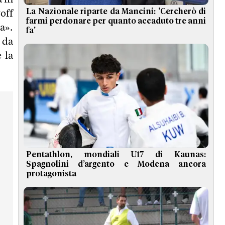
La Nazionale riparte da Mancini: 'Cercherò di
off
farmi perdonare per quanto accaduto tre anni
a».
fa'
 da
 la
Pentathlon, mondiali U17 di Kaunas:
Spagnolini d’argento e Modena ancora
protagonista