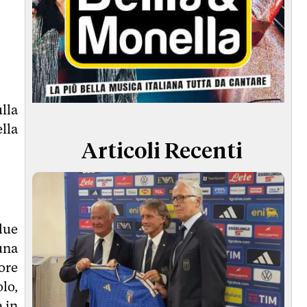
lla
lla
Articoli Recenti
due
una
tore
lo,
 in