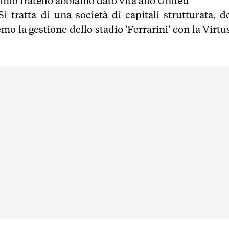
 mio fratello abbiamo dato vita allo United
i tratta di una società di capitali strutturata, d
o la gestione dello stadio 'Ferrarini' con la Virtus
.