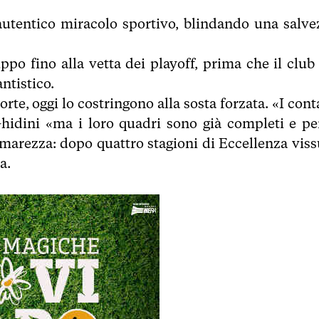
autentico miracolo sportivo, blindando una salve
uppo fino alla vetta dei playoff, prima che il club
ntistico.
rte, oggi lo costringono alla sosta forzata. «I cont
hidini «ma i loro quadri sono già completi e per
arezza: dopo quattro stagioni di Eccellenza viss
a.