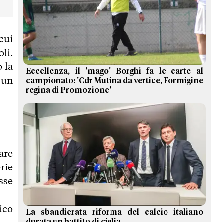
cui
li.
 la
Eccellenza, il 'mago' Borghi fa le carte al
 un
campionato: 'Cdr Mutina da vertice, Formigine
regina di Promozione'
are
rie
sse
ico
La sbandierata riforma del calcio italiano
durata un battito di ciglia