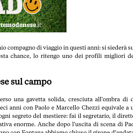
io compagno di viaggio in questi anni: si siederà su
ta chance, lo ritengo uno dei profili migliori de
ese sul campo
erso una gavetta solida, cresciuta all'ombra di 
dieci anni con Paolo e Marcello Chezzi equivale a 
ni segreto del mestiere: fai il segretario, il diret
ativa enorme. Anche dopo l'uscita di scena di Pao
anno con Fontana abbiamo chiuso il girone d'andata