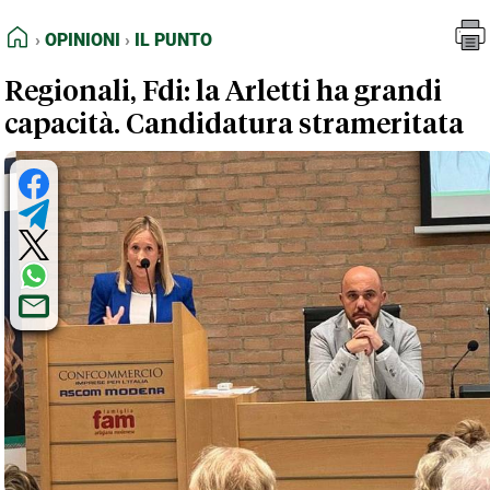
FEED RSS
Opinioni
Il Punto
HOME
OPINIONI
IL PUNTO
MAPPA DEL SITO
Regionali, Fdi: la Arletti ha grandi
NORMATIVE DEONTOLOGICHE
capacità. Candidatura strameritata
TERMINI e CONDIZIONI