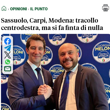
FEED RSS
Opinioni
Il Punto
HOME
OPINIONI
IL PUNTO
MAPPA DEL SITO
Sassuolo, Carpi, Modena: tracollo
NORMATIVE DEONTOLOGICHE
centrodestra, ma si fa finta di nulla
TERMINI e CONDIZIONI