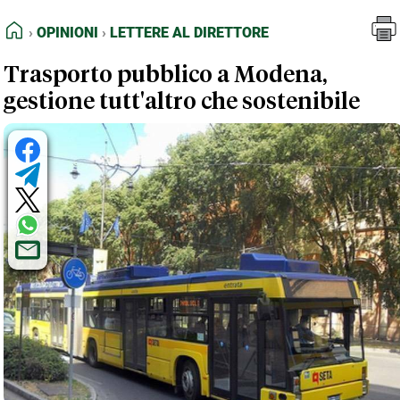
FEED RSS
Opinioni
Lettere al Direttore
HOME
OPINIONI
LETTERE AL DIRETTORE
MAPPA DEL SITO
Trasporto pubblico a Modena,
NORMATIVE DEONTOLOGICHE
gestione tutt'altro che sostenibile
TERMINI e CONDIZIONI