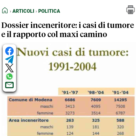
FEED RSS
Articoli
Politica
HOME
ARTICOLI
POLITICA
MAPPA DEL SITO
Dossier inceneritore: i casi di tumore
NORMATIVE DEONTOLOGICHE
e il rapporto col maxi camino
TERMINI e CONDIZIONI