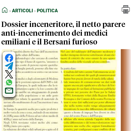
FEED RSS
Articoli
Politica
HOME
ARTICOLI
POLITICA
MAPPA DEL SITO
Dossier inceneritore, il netto parere
NORMATIVE DEONTOLOGICHE
anti-incenerimento dei medici
TERMINI e CONDIZIONI
emiliani e il Bersani furioso