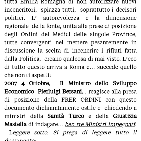
tutta Emilia Romagna di non autorizzare nuovi
inceneritori, spiazza tutti, soprattutto i decisori
politici. L’ autorevolezza e la dimensione
regionale della fonte, unita alle prese di posizione
degli Ordini dei Medici delle singole Province,
tutte
convergenti nel mettere pesantemente in
discussione la scelta di incenerire i rifiuti
fatta
dalla Politica, creano qualcosa di mai visto. L’eco
di tutto questo arriva a Roma e… succede quello
che non ti aspetti:
2007 4 Ottobre, Il Ministro dello Sviluppo
Economico Pierluigi Bersani,
, reagisce alla presa
di posizione della FRER ORDINI con questo
documento dichiaratamente ostile e chiedendo a
ministri della
Sanità Turco
e della
Giustizia
Mastella
di indagare
…
ben tre Ministri impegnati
!
L
eggere sotto. S
i prega di leggere tutto il
documento
: