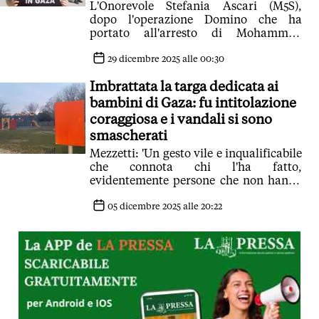
L'Onorevole Stefania Ascari (M5S),
dopo l'operazione Domino che ha
portato all'arresto di Mohammad
Hannoun, al vertice dell'Associazione
Palestinesi d'italia e con lei in missione
29 dicembre 2025 alle 00:30
in Libano e Siria
Imbrattata la targa dedicata ai
bambini di Gaza: fu intitolazione
coraggiosa e i vandali si sono
smascherati
Mezzetti: 'Un gesto vile e inqualificabile
che connota chi l'ha fatto,
evidentemente persone che non hanno
cuore il vivere civile'
05 dicembre 2025 alle 20:22