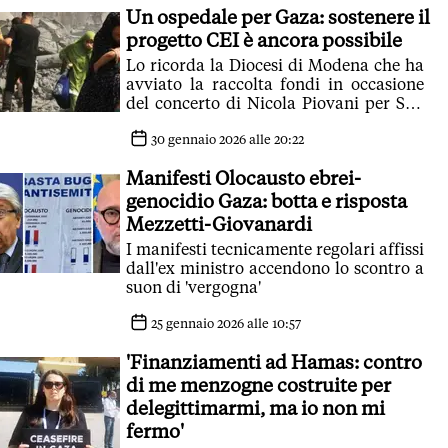
Un ospedale per Gaza: sostenere il
principio di non abbracciare fanatismi'
progetto CEI è ancora possibile
Lo ricorda la Diocesi di Modena che ha
avviato la raccolta fondi in occasione
del concerto di Nicola Piovani per San
Geminiano
30 gennaio 2026 alle 20:22
Manifesti Olocausto ebrei-
genocidio Gaza: botta e risposta
Mezzetti-Giovanardi
I manifesti tecnicamente regolari affissi
dall'ex ministro accendono lo scontro a
suon di 'vergogna'
25 gennaio 2026 alle 10:57
'Finanziamenti ad Hamas: contro
di me menzogne costruite per
delegittimarmi, ma io non mi
fermo'