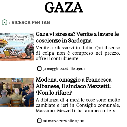
GAZA
FEED RSS
MAPPA DEL SITO
HOME
RICERCA PER TAG
NORMATIVE DEONTOLOGICHE
TERMINI e CONDIZIONI
Gaza vi stressa? Venite a lavare le
coscienze in Sardegna
Venite a rilassarvi in Italia. Qui il senso
di colpa non è compreso nel prezzo,
offre il contribuente
31 maggio 2026 alle 09:01
Modena, omaggio a Francesca
Albanese, il sindaco Mezzetti:
‘Non lo rifarei’
A distanza di 4 mesi le cose sono molto
cambiate e ieri in Consiglio comunale,
Massimo Mezzetti ha ammesso le sue
perplessità: 'La Albanese è venuta a
meno a un ruolo istituzionale di
06 marzo 2026 alle 07:00
sobrietà al quale era chiamata e al