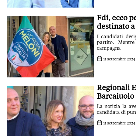
Fdi, ecco p
destinato a
I candidati des
partito. Mentr
campagna
11 settembre 2024 
Regionali Er
Barcaiuolo
La notizia la av
candidata di punt
11 settembre 2024 