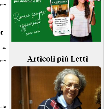
TERMINI e CONDIZIONI
ttura
er
nto.
Articoli più Letti
ttura
tata