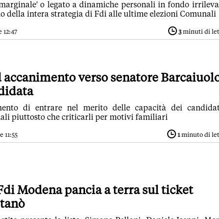
'marginale' o legato a dinamiche personali in fondo irrileva
no della intera strategia di Fdi alle ultime elezioni Comunali
e 12:47
3
minuti di le
d accanimento verso senatore Barcaiuolo
didata
ento di entrare nel merito delle capacità dei candida
ali piuttosto che criticarli per motivi familiari
e 11:55
1
minuto di le
Fdi Modena pancia a terra sul ticket
itanò