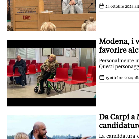
24 ottobre 2024 all
Modena, i v
favorire al
Personalmente m
Questi personagge
15 ottobre 2024 all
Da Carpi a 
candidature
La candidatura d