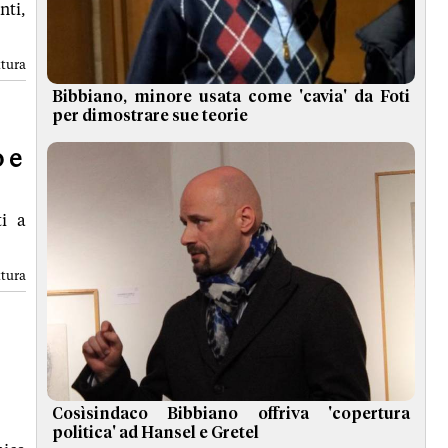
nti,
ttura
Bibbiano, minore usata come 'cavia' da Foti
per dimostrare sue teorie
 e
ti a
ttura
Cosìsindaco Bibbiano offriva 'copertura
politica' ad Hansel e Gretel