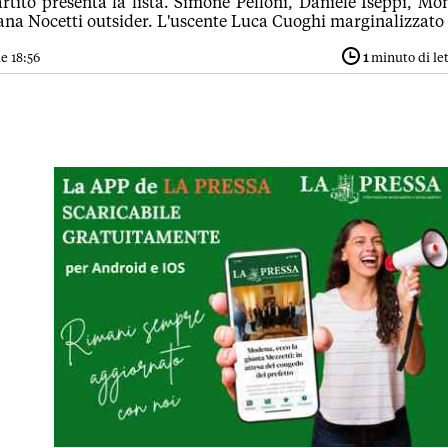
partito presenta la lista. Simone Pelloni, Daniele Iseppi, Mo
iana Nocetti outsider. L'uscente Luca Cuoghi marginalizzato
e 18:56
1
minuto di le