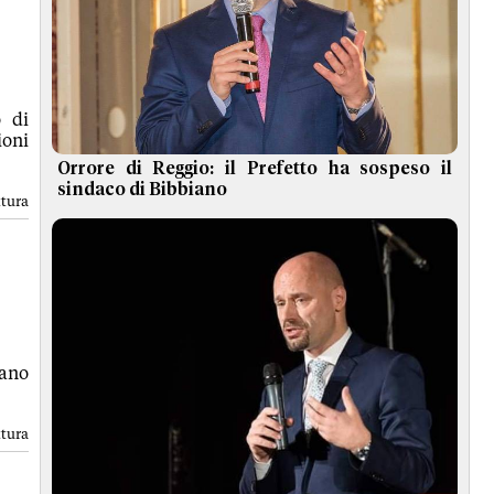
o di
ioni
Orrore di Reggio: il Prefetto ha sospeso il
sindaco di Bibbiano
ttura
rano
ttura