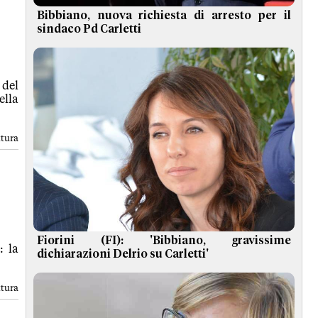
Bibbiano, nuova richiesta di arresto per il
sindaco Pd Carletti
 del
lla
ttura
Fiorini (FI): 'Bibbiano, gravissime
: la
dichiarazioni Delrio su Carletti'
ttura