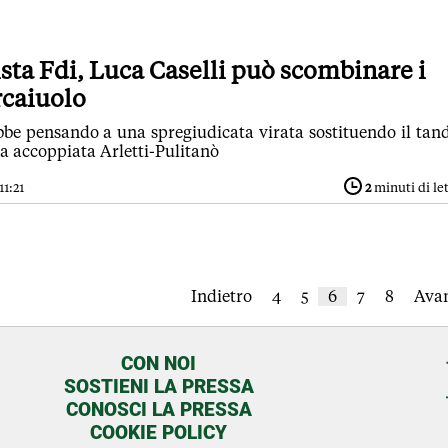
ista Fdi, Luca Caselli può scombinare i
rcaiuolo
bbe pensando a una spregiudicata virata sostituendo il ta
lla accoppiata Arletti-Pulitanò
11:21
2
minuti di le
Indietro
4
5
6
7
8
Avan
CON NOI
SOSTIENI LA PRESSA
CONOSCI LA PRESSA
COOKIE POLICY