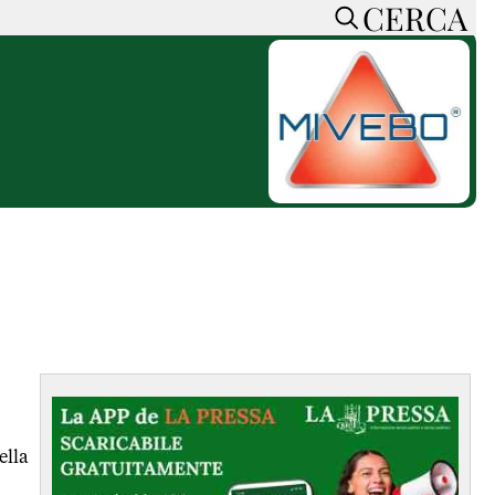
CERCA
HOME
CERCA
ACCEDI o REGISTRATI
CONTATTI
e
CON NOI
SOSTIENI LA PRESSA
CONOSCI LA PRESSA
he
COOKIE POLICY
PRIVACY POLICY
TTI
FEED RSS
MAPPA DEL SITO
NORMATIVE
ella
DEONTOLOGICHE