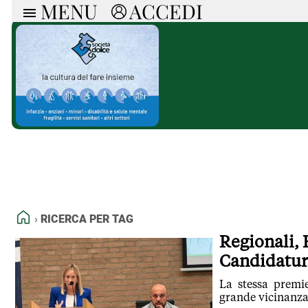
MENU
ACCEDI
ARTICOLI
RUB
Ricerca
Politica
Ruot
Economia
Doss
Società
Spaz
La Nera
Doss
Che Cultura
A cu
Pressa Tube
Il S
Sport
Necr
La Provincia
Cons
Mondo
Tutt
Italia
HOME
RICERCA PER TAG
Tutti gli Articoli
Regionali, F
Candidatur
La stessa premie
grande vicinanza e