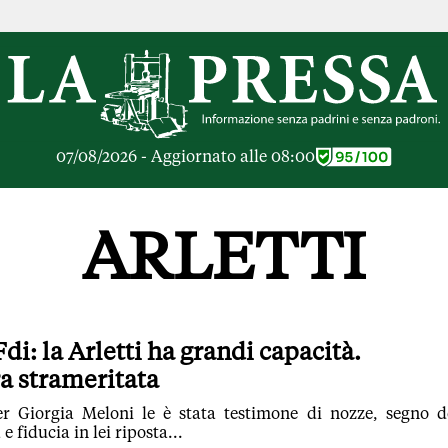
RICHE
OPINIONI
e Libere
Lettere al Direttore
ier Inceneritore
Parola d'Autore
io alle Imprese
Le Vignette di Parid
07/08/2026 - Aggiornato alle 08:00
ier Cave
Il Galeotto
ra di
Senza Memoria
anto del giorno
Il Punto
ARLETTI
ologie
Cronache Pandemic
igli di investimento
Tutte le Opinioni
e le Rubriche
ARTICOLI PIU LE
Articoli
di: la Arletti ha grandi capacità.
Opinioni
a strameritata
Rubriche
Tutti gli Articoli
r Giorgia Meloni le è stata testimone di nozze, segno d
 fiducia in lei riposta...