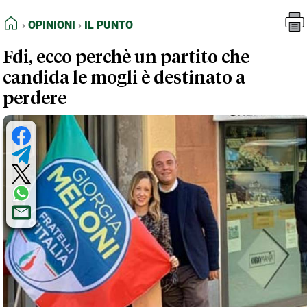
FEED RSS
Opinioni
Il Punto
HOME
OPINIONI
IL PUNTO
MAPPA DEL SITO
Fdi, ecco perchè un partito che
NORMATIVE DEONTOLOGICHE
candida le mogli è destinato a
TERMINI e CONDIZIONI
perdere