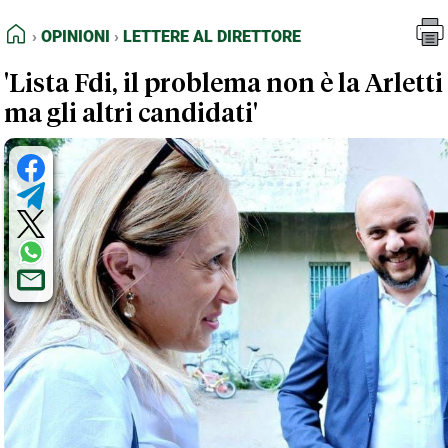
FEED RSS
Opinioni
Lettere al Direttore
HOME
OPINIONI
LETTERE AL DIRETTORE
MAPPA DEL SITO
'Lista Fdi, il problema non è la Arletti
NORMATIVE DEONTOLOGICHE
ma gli altri candidati'
TERMINI e CONDIZIONI