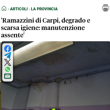
FEED RSS
Articoli
La Provincia
HOME
ARTICOLI
LA PROVINCIA
MAPPA DEL SITO
'Ramazzini di Carpi, degrado e
NORMATIVE DEONTOLOGICHE
scarsa igiene: manutenzione
TERMINI e CONDIZIONI
assente'