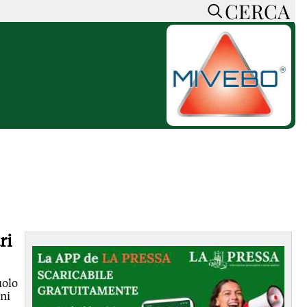
CERCA
HOME
CERCA
ACCEDI o REGISTRATI
CONTATTI
e
CON NOI
SOSTIENI LA PRESSA
CONOSCI LA PRESSA
he
COOKIE POLICY
PRIVACY POLICY
TTI
FEED RSS
ri
MAPPA DEL SITO
NORMATIVE
uolo
DEONTOLOGICHE
oni