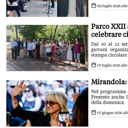
09 luglio 2026 alle
Parco XXII a
celebrare c
Dal 10 al 12 set
giovani organiz
stampa circolare 
07 luglio 2026 alle
Mirandola: 
Nel programma d
Presente anche l
della domenica
07 giugno 2026 all