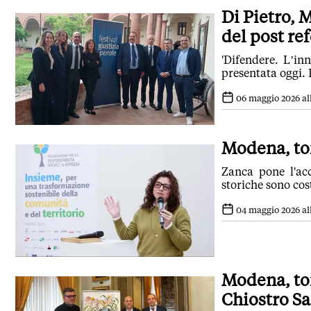
Di Pietro, 
del post r
'Difendere. L’inn
presentata oggi.
06 maggio 2026 all
Modena, tor
Zanca pone l'acc
storiche sono co
04 maggio 2026 all
Modena, tor
Chiostro S