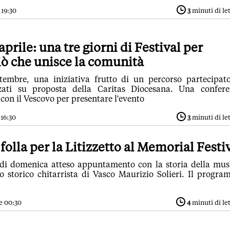
 19:30
3
minuti di le
prile: una tre giorni di Festival per
iò che unisce la comunità
tembre, una iniziativa frutto di un percorso partecipat
zati su proposta della Caritas Diocesana. Una confer
con il Vescovo per presentare l'evento
 16:30
3
minuti di le
folla per la Litizzetto al Memorial Festi
i domenica atteso appuntamento con la storia della mus
o storico chitarrista di Vasco Maurizio Solieri. Il progr
e 00:30
4
minuti di le