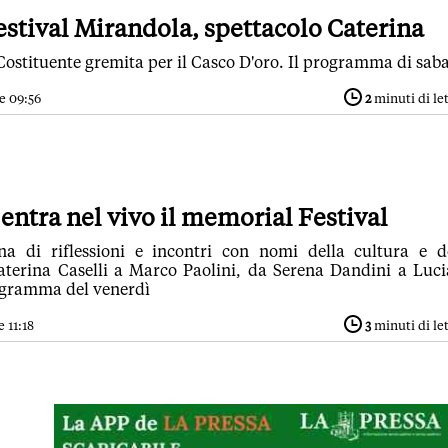
stival Mirandola, spettacolo Caterina
Costituente gremita per il Casco D'oro. Il programma di sab
e 09:56
2
minuti di le
entra nel vivo il memorial Festival
na di riflessioni e incontri con nomi della cultura e d
aterina Caselli a Marco Paolini, da Serena Dandini a Luc
rogramma del venerdì
 11:18
3
minuti di le