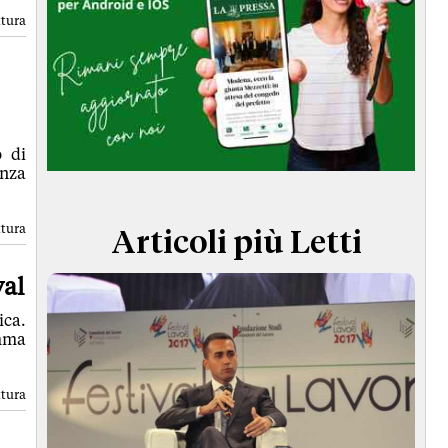
TERMINI e CONDIZIONI
ttura
o di
enza
ttura
Articoli più Letti
val
ica.
amma
ttura