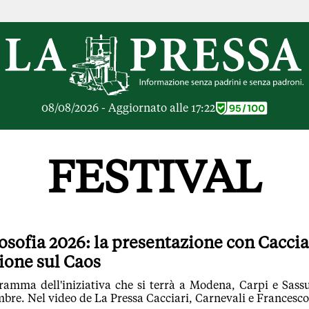
RICHE
OPINIONI
e Libere
Lettere al Direttore
ier Inceneritore
Parola d'Autore
io alle Imprese
Le Vignette di Parid
08/08/2026 - Aggiornato alle 17:22
ier Cave
Il Galeotto
ra di
Senza Memoria
anto del giorno
Il Punto
FESTIVAL
ologie
Cronache Pandemic
igli di investimento
Tutte le Opinioni
e le Rubriche
ARTICOLI PIU LE
Articoli
losofia 2026: la presentazione con Caccia
Opinioni
sione sul Caos
Rubriche
Tutti gli Articoli
ogramma dell'iniziativa che si terrà a Modena, Carpi e Sass
embre. Nel video de La Pressa Cacciari, Carnevali e Francesc