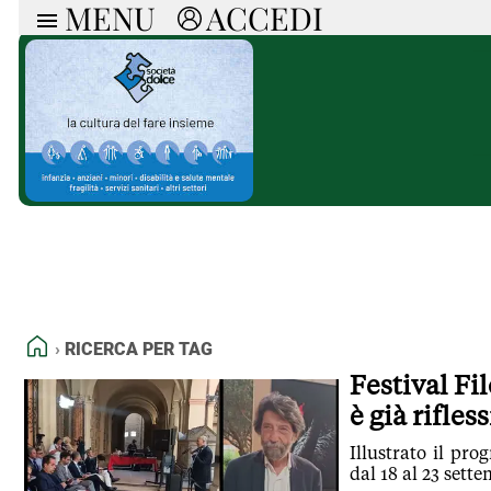
MENU
ACCEDI
ARTICOLI
RUB
Ricerca
Politica
Ruot
Economia
Doss
Società
Spaz
La Nera
Doss
Che Cultura
A cu
Pressa Tube
Il S
Sport
Necr
La Provincia
Cons
Mondo
Tutt
Italia
HOME
RICERCA PER TAG
Tutti gli Articoli
Festival Fi
è già rifles
Illustrato il pr
dal 18 al 23 sett