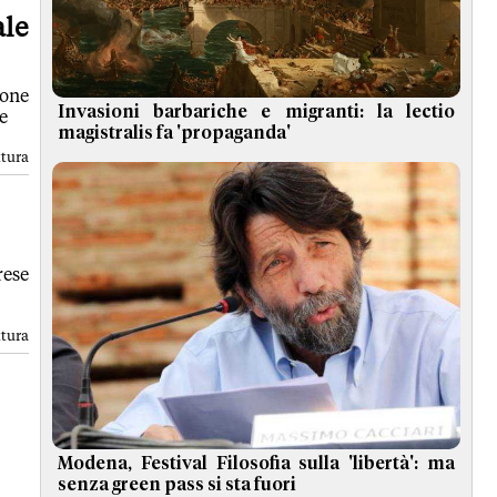
ale
ione
Invasioni barbariche e migranti: la lectio
e
magistralis fa 'propaganda'
ttura
rese
ttura
Modena, Festival Filosofia sulla 'libertà': ma
senza green pass si sta fuori