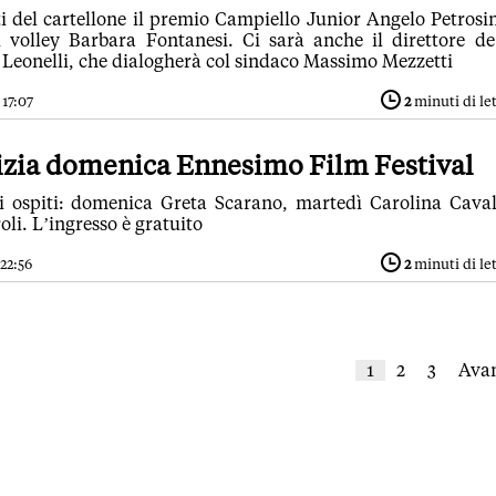
ti del cartellone il premio Campiello Junior Angelo Petrosi
di volley Barbara Fontanesi. Ci sarà anche il direttore d
 Leonelli, che dialogherà col sindaco Massimo Mezzetti
 17:07
2
minuti di le
nizia domenica Ennesimo Film Festival
i ospiti: domenica Greta Scarano, martedì Carolina Caval
li. L’ingresso è gratuito
 22:56
2
minuti di le
1
2
3
Avan