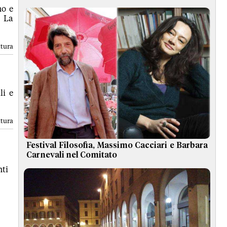
no e
e La
ttura
li e
ttura
Festival Filosofia, Massimo Cacciari e Barbara
Carnevali nel Comitato
ti