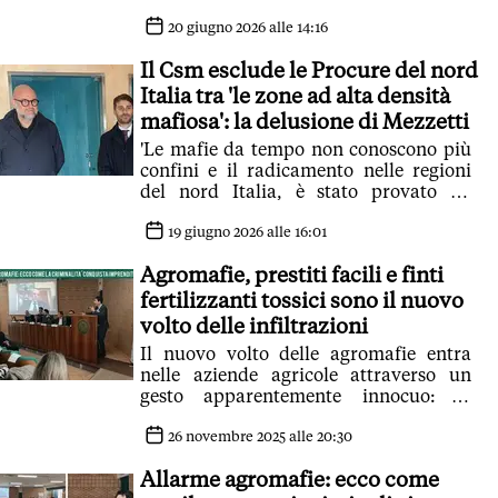
significa ignorare decenni di indagini,
processi e sentenze'
20 giugno 2026 alle 14:16
Il Csm esclude le Procure del nord
Italia tra 'le zone ad alta densità
mafiosa': la delusione di Mezzetti
'Le mafie da tempo non conoscono più
confini e il radicamento nelle regioni
del nord Italia, è stato provato da
numerose inchieste e processi'
19 giugno 2026 alle 16:01
Agromafie, prestiti facili e finti
fertilizzanti tossici sono il nuovo
volto delle infiltrazioni
Il nuovo volto delle agromafie entra
nelle aziende agricole attraverso un
gesto apparentemente innocuo: la
proposta di spargere compost sui
terreni
26 novembre 2025 alle 20:30
Allarme agromafie: ecco come