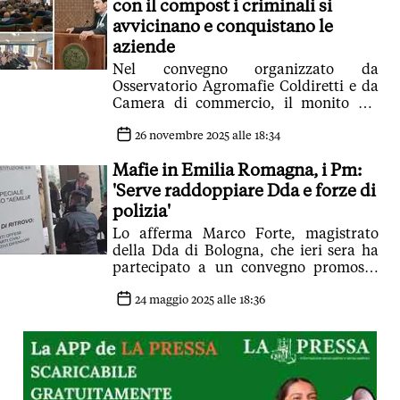
con il compost i criminali si
avvicinano e conquistano le
aziende
Nel convegno organizzato da
Osservatorio Agromafie Coldiretti e da
Camera di commercio, il monito del
consigliere di Cassazione: 'Prestiti facili
e finti fertilizzanti tossici sono il nuovo
26 novembre 2025 alle 18:34
volto delle infiltrazioni. Modena ed
Mafie in Emilia Romagna, i Pm:
Emilia Romagna sotto osservazione'
'Serve raddoppiare Dda e forze di
polizia'
Lo afferma Marco Forte, magistrato
della Dda di Bologna, che ieri sera ha
partecipato a un convegno promosso
da Libera
24 maggio 2025 alle 18:36