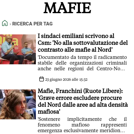
MAFIE
FEED RSS
MAPPA DEL SITO
HOME
RICERCA PER TAG
NORMATIVE DEONTOLOGICHE
TERMINI e CONDIZIONI
I sindaci emiliani scrivono al
Csm: 'No alla sottovalutazione del
contrasto alle mafie al Nord'
'Documentato da tempo il radicamento
stabile delle organizzazioni criminali
anche nelle regioni del Centro-Nord,
con particolare riferimento all'Emilia-
Romagna'
23 giugno 2026 alle 15:32
Mafie, Franchini (Ruote Libere):
'Grave errore escludere procure
del Nord dalle aree ad alta densità
mafiosa'
'Sostenere implicitamente che il
fenomeno mafioso rappresenti
emergenza esclusivamente meridionale