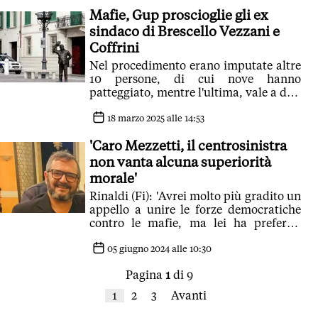
Mafie, Gup proscioglie gli ex
sindaco di Brescello Vezzani e
Coffrini
Nel procedimento erano imputate altre
10 persone, di cui nove hanno
patteggiato, mentre l'ultima, vale a dire
Rosita Grande Aracri, sarà processata
18 marzo 2025 alle 14:53
'Caro Mezzetti, il centrosinistra
non vanta alcuna superiorità
morale'
Rinaldi (Fi): 'Avrei molto più gradito un
appello a unire le forze democratiche
contro le mafie, ma lei ha preferito
lanciare un messaggio divisorio'
05 giugno 2024 alle 10:30
Pagina
1
di 9
1
2
3
Avanti