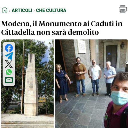
FEED RSS
Articoli
Che Cultura
HOME
ARTICOLI
CHE CULTURA
MAPPA DEL SITO
Modena, il Monumento ai Caduti in
NORMATIVE DEONTOLOGICHE
Cittadella non sarà demolito
TERMINI e CONDIZIONI