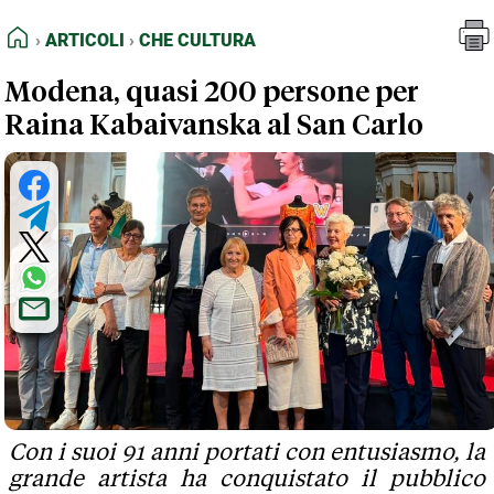
FEED RSS
Articoli
Che Cultura
HOME
ARTICOLI
CHE CULTURA
MAPPA DEL SITO
Modena, quasi 200 persone per
NORMATIVE DEONTOLOGICHE
Raina Kabaivanska al San Carlo
TERMINI e CONDIZIONI
Con i suoi 91 anni portati con entusiasmo, la
grande artista ha conquistato il pubblico