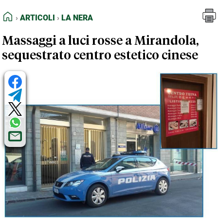
FEED RSS
Articoli
La Nera
HOME
ARTICOLI
LA NERA
MAPPA DEL SITO
Massaggi a luci rosse a Mirandola,
NORMATIVE DEONTOLOGICHE
sequestrato centro estetico cinese
TERMINI e CONDIZIONI