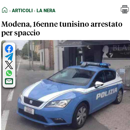
FEED RSS
Articoli
La Nera
HOME
ARTICOLI
LA NERA
MAPPA DEL SITO
Modena, 16enne tunisino arrestato
NORMATIVE DEONTOLOGICHE
per spaccio
TERMINI e CONDIZIONI