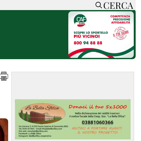
CERCA
HOME
CERCA
ACCEDI o REGISTRATI
CONTATTI
e
CON NOI
SOSTIENI LA PRESSA
CONOSCI LA PRESSA
he
COOKIE POLICY
PRIVACY POLICY
TTI
FEED RSS
MAPPA DEL SITO
NORMATIVE
DEONTOLOGICHE