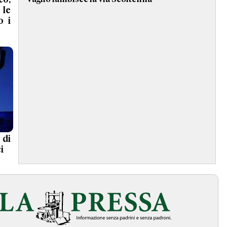
co,
le
o i
 di
i