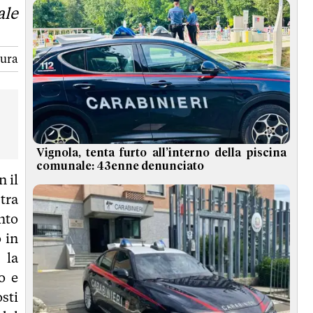
ale
tura
Vignola, tenta furto all’interno della piscina
comunale: 43enne denunciato
n il
tra
nto
 in
 la
o e
sti