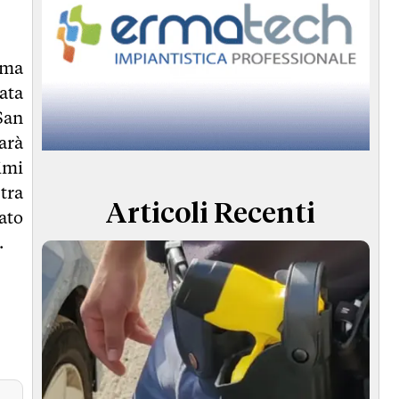
 ma
ata
San
arà
imi
tra
Articoli Recenti
ato
.