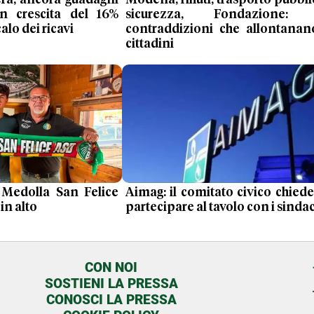
ra, ancora guadagni
Modena, rifiuti, trasporto pubbli
 in crescita del 16%
sicurezza, Fondazione: 
alo dei ricavi
contraddizioni che allontanan
cittadini
l Medolla San Felice
Aimag: il comitato civico chiede
in alto
partecipare al tavolo con i sindac
CON NOI
SOSTIENI LA PRESSA
CONOSCI LA PRESSA