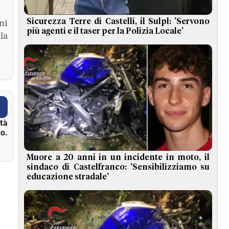
Sicurezza Terre di Castelli, il Sulpl: 'Servono
ni
più agenti e il taser per la Polizia Locale'
la
ità
o.
Muore a 20 anni in un incidente in moto, il
sindaco di Castelfranco: 'Sensibilizziamo su
educazione stradale'