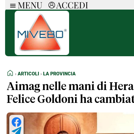
MENU
ACCEDI
ARTICOLI
RUB
Ricerca
Politica
Ruot
Economia
Doss
Società
Spaz
La Nera
Doss
Che Cultura
A cu
Pressa Tube
Il S
Sport
Necr
HOME
ARTICOLI
LA PROVINCIA
La Provincia
Cons
Mondo
Tutt
Aimag nelle mani di Hera,
Italia
Felice Goldoni ha cambia
Tutti gli Articoli