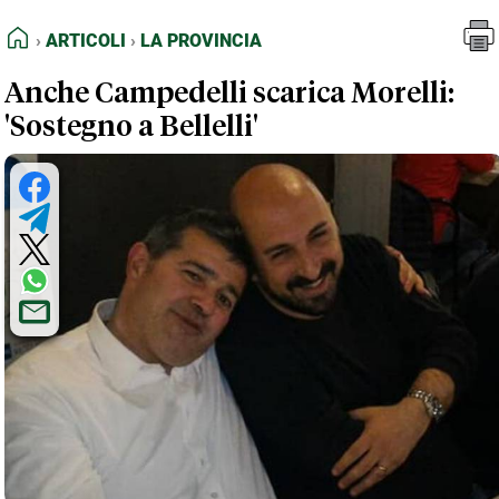
FEED RSS
Articoli
La Provincia
HOME
ARTICOLI
LA PROVINCIA
MAPPA DEL SITO
Anche Campedelli scarica Morelli:
NORMATIVE DEONTOLOGICHE
'Sostegno a Bellelli'
TERMINI e CONDIZIONI