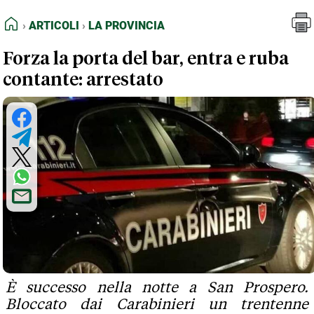
FEED RSS
Articoli
La Provincia
HOME
ARTICOLI
LA PROVINCIA
MAPPA DEL SITO
Forza la porta del bar, entra e ruba
NORMATIVE DEONTOLOGICHE
contante: arrestato
TERMINI e CONDIZIONI
È successo nella notte a San Prospero.
Bloccato dai Carabinieri un trentenne