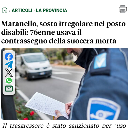
FEED RSS
Articoli
La Provincia
HOME
ARTICOLI
LA PROVINCIA
MAPPA DEL SITO
Maranello, sosta irregolare nel posto
NORMATIVE DEONTOLOGICHE
disabili: 76enne usava il
TERMINI e CONDIZIONI
contrassegno della suocera morta
Il trasgressore è stato sanzionato per ‘uso