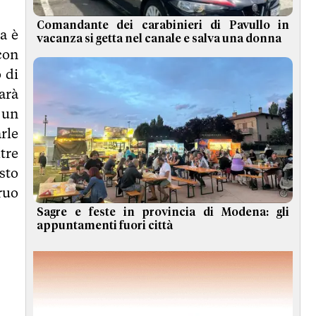
Comandante dei carabinieri di Pavullo in
a è
vacanza si getta nel canale e salva una donna
con
 di
arà
 un
rle
ltre
sto
ruo
Sagre e feste in provincia di Modena: gli
appuntamenti fuori città