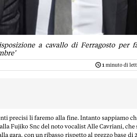
isposizione a cavallo di Ferragosto per f
embre'
1
minuto di let
nti precisi li faremo alla fine. Intanto sappiamo ch
la Fujiko Snc del noto vocalist Alle Cavriani, che 
lla gara, con un ribasso rispetto al prezzo base di