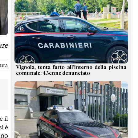
are
tura
Vignola, tenta furto all’interno della piscina
comunale: 43enne denunciato
e il
si è
 200