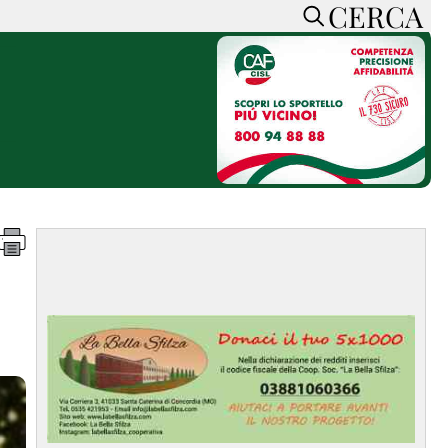
CERCA
HOME
CERCA
ACCEDI o REGISTRATI
CONTATTI
e
CON NOI
SOSTIENI LA PRESSA
CONOSCI LA PRESSA
he
COOKIE POLICY
PRIVACY POLICY
TTI
FEED RSS
MAPPA DEL SITO
NORMATIVE
DEONTOLOGICHE