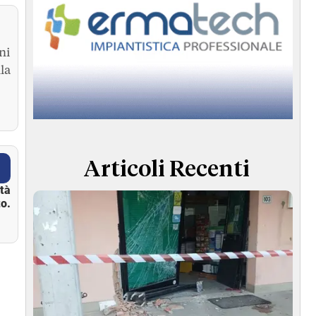
ni
la
Articoli Recenti
ità
o.