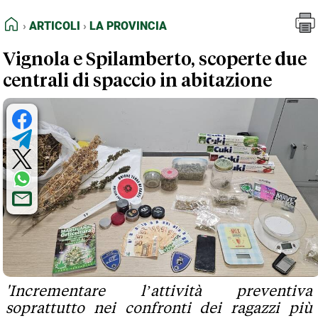
FEED RSS
Articoli
La Provincia
HOME
ARTICOLI
LA PROVINCIA
MAPPA DEL SITO
Vignola e Spilamberto, scoperte due
NORMATIVE DEONTOLOGICHE
centrali di spaccio in abitazione
TERMINI e CONDIZIONI
'Incrementare l’attività preventiva
soprattutto nei confronti dei ragazzi più