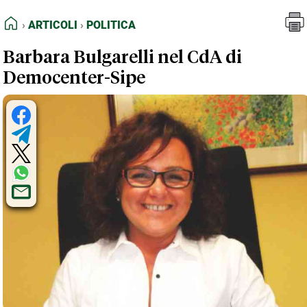
FEED RSS
Articoli
Politica
HOME
ARTICOLI
POLITICA
MAPPA DEL SITO
Barbara Bulgarelli nel CdA di
NORMATIVE DEONTOLOGICHE
Democenter-Sipe
TERMINI e CONDIZIONI