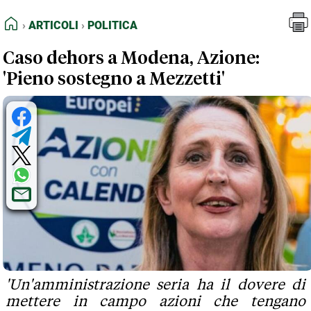
FEED RSS
Articoli
Politica
HOME
ARTICOLI
POLITICA
MAPPA DEL SITO
Caso dehors a Modena, Azione:
NORMATIVE DEONTOLOGICHE
'Pieno sostegno a Mezzetti'
TERMINI e CONDIZIONI
'Un'amministrazione seria ha il dovere di
mettere in campo azioni che tengano