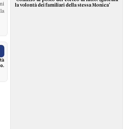
ni
la volontà dei familiari della stessa Monica'
la
ità
o.