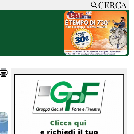
CERCA
HOME
CERCA
ACCEDI o REGISTRATI
CONTATTI
e
CON NOI
SOSTIENI LA PRESSA
CONOSCI LA PRESSA
he
COOKIE POLICY
PRIVACY POLICY
TTI
FEED RSS
MAPPA DEL SITO
NORMATIVE
DEONTOLOGICHE