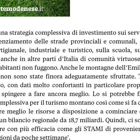
una strategia complessiva di investimento sui servi
enziamento delle strade provinciali e comunali, 
gianale, industriale e turistico, sulla scuola, su
anche in altre parti d’Italia di comunità virtuose
 abitanti non fuggono. Anche le montagne dell’Emil
on sono state finora adeguatamente sfruttate. 
o, con dati molto confortanti in particolare prop
pingere a fare ancora meglio. Lo si potrebbe f
mplessiva per il turismo montano così come si fa 
re meglio le risorse a disposizione a cominciare 
un bilancio regionale da 18,7 miliardi. Quindi, ci s
are con più efficacia come gli STAMI di provenie
gioni da poche settimane'.