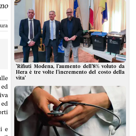
rno
tura
'Rifiuti Modena, l’aumento dell’8% voluto da
Hera è tre volte l’incremento del costo della
lle
vita'
 ed
tiva
 ed
rti
i e