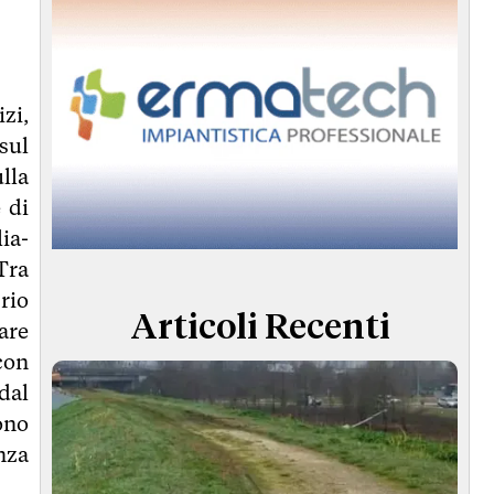
zi,
sul
lla
 di
ia-
Tra
rio
Articoli Recenti
are
con
dal
ono
nza