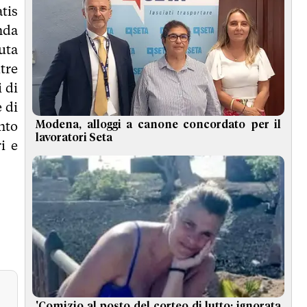
tis
nda
luta
tre
i di
 di
nto
Modena, alloggi a canone concordato per il
lavoratori Seta
i e
'Comizio al posto del corteo di lutto: ignorata