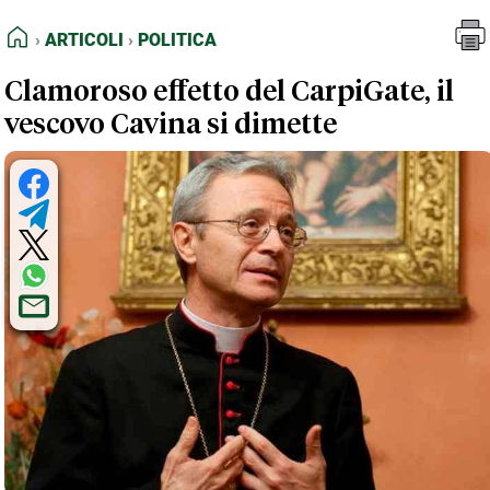
FEED RSS
Articoli
Politica
HOME
ARTICOLI
POLITICA
MAPPA DEL SITO
Clamoroso effetto del CarpiGate, il
NORMATIVE DEONTOLOGICHE
vescovo Cavina si dimette
TERMINI e CONDIZIONI