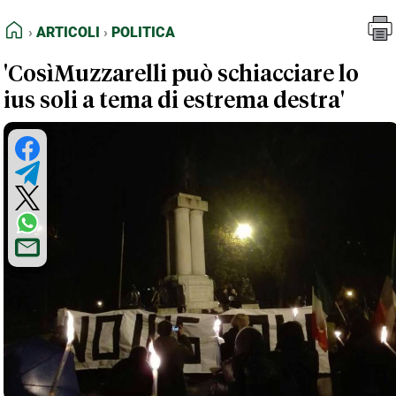
FEED RSS
Articoli
Politica
HOME
ARTICOLI
POLITICA
MAPPA DEL SITO
'CosìMuzzarelli può schiacciare lo
NORMATIVE DEONTOLOGICHE
ius soli a tema di estrema destra'
TERMINI e CONDIZIONI