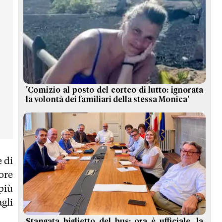
'Comizio al posto del corteo di lutto: ignorata
la volontà dei familiari della stessa Monica'
 di
ore
più
gli
Stangata biglietto del bus: ora è ufficiale, la