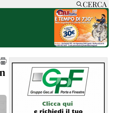
CERCA
HOME
CERCA
ACCEDI o REGISTRATI
CONTATTI
e
CON NOI
SOSTIENI LA PRESSA
CONOSCI LA PRESSA
he
COOKIE POLICY
un
PRIVACY POLICY
TTI
FEED RSS
MAPPA DEL SITO
NORMATIVE
DEONTOLOGICHE