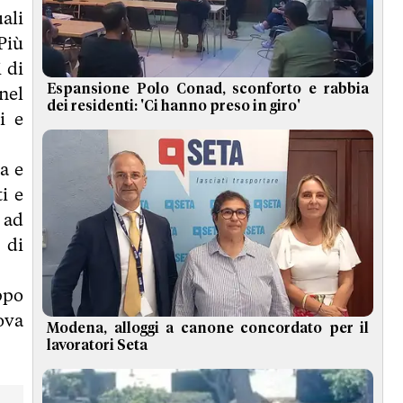
ali
Più
 di
Espansione Polo Conad, sconforto e rabbia
nel
dei residenti: 'Ci hanno preso in giro'
i e
a e
i e
 ad
 di
ppo
ova
Modena, alloggi a canone concordato per il
lavoratori Seta