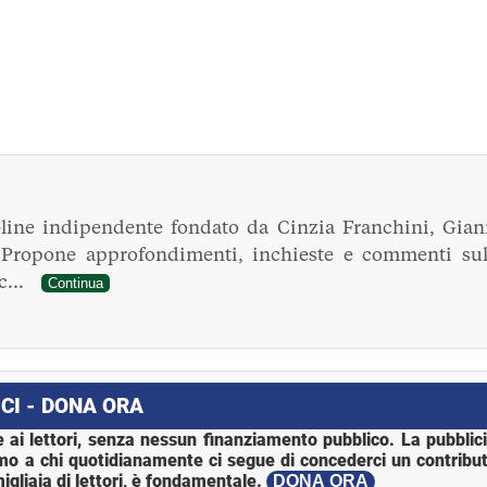
line indipendente fondato da Cinzia Franchini, Gian
. Propone approfondimenti, inchieste e commenti sul
ec...
Continua
CI - DONA ORA
 ai lettori, senza nessun finanziamento pubblico. La pubblic
mo a chi quotidianamente ci segue di concederci un contribut
igliaia di lettori, è fondamentale.
DONA ORA