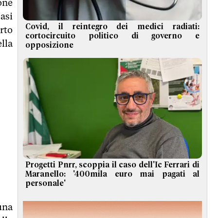
one
asi
Covid, il reintegro dei medici radiati:
rto
cortocircuito politico di governo e
lla
opposizione
Progetti Pnrr, scoppia il caso dell'Ic Ferrari di
Maranello: '400mila euro mai pagati al
personale'
una