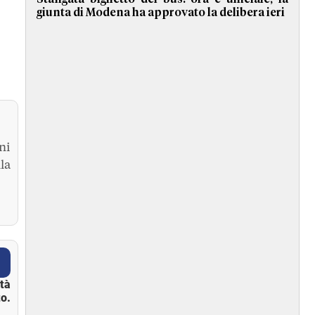
giunta di Modena ha approvato la delibera ieri
ni
la
ità
o.