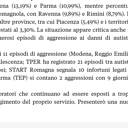
na (13,19%) e Parma (10,99%), mentre percentu
 romagnola, con Ravenna (9,89%) e Rimini (8,79%). 
tre province, tra cui Piacenza (5,49%) e i territori
estati al 3,30%. La situazione appare critica anche 
rosi episodi di aggressione ai danni di autist
ti 11 episodi di aggressione (Modena, Reggio Emili
lescenza; TPER ha registrato 21 episodi tra autist
gnosi; START Romagna segnala 10 infortuni legati
arma (TEP) si contano 2 aggressioni con 9 giorni
oratori che continuano ad essere esposti a tro
olgimento del proprio servizio. Presenterò una nu