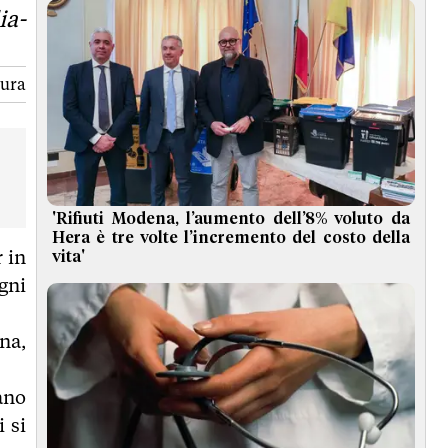
ia-
tura
'Rifiuti Modena, l’aumento dell’8% voluto da
Hera è tre volte l’incremento del costo della
r in
vita'
gni
na,
ano
 si