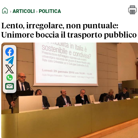
FEED RSS
Articoli
Politica
HOME
ARTICOLI
POLITICA
MAPPA DEL SITO
Lento, irregolare, non puntuale:
NORMATIVE DEONTOLOGICHE
Unimore boccia il trasporto pubblico
TERMINI e CONDIZIONI