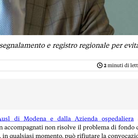
osegnalamento e registro regionale per evit
2
minuti di let
’Ausl di Modena e dalla Azienda ospedaliera
s
on accompagnati non risolve il problema di fondo 
 in qualsiasi momento, può rifiutare la convocazi