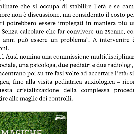
linare che si occupa di stabilire l’età e se cam
inore non è discussione, ma considerato il costo per
ari potrebbero essere impiegati in maniera più ut
ne. Senza calcolare che far convivere un 25enne, c
5 anni può essere un problema”. A intervenire è
oni.
gi l’Ausl nomina una commissione multidisciplinar
ciale, una psicologa, due pediatri e due radiologi,
centrano poi su tre fasi volte ad accertare l’età: s
ica, fino alla visita pediatrica auxiologica – rico
uesta cristalizzazione della complessa proced
re alle maglie dei controlli.