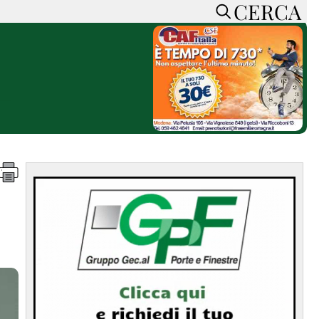
CERCA
HOME
CERCA
ACCEDI o REGISTRATI
CONTATTI
e
CON NOI
SOSTIENI LA PRESSA
CONOSCI LA PRESSA
he
COOKIE POLICY
PRIVACY POLICY
TTI
FEED RSS
MAPPA DEL SITO
NORMATIVE
DEONTOLOGICHE