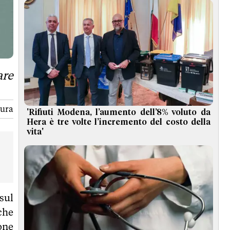
are
tura
'Rifiuti Modena, l’aumento dell’8% voluto da
Hera è tre volte l’incremento del costo della
vita'
ul
che
one