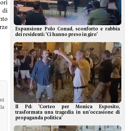
ori
 di
nto
rze
Espansione Polo Conad, sconforto e rabbia
dei residenti: 'Ci hanno preso in giro'
ni
la
Il Pd: 'Corteo per Monica Esposito,
trasformata una tragedia in un'occasione di
propaganda politica'