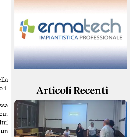
lla
 il
Articoli Recenti
ssa
cui
ltri
 un