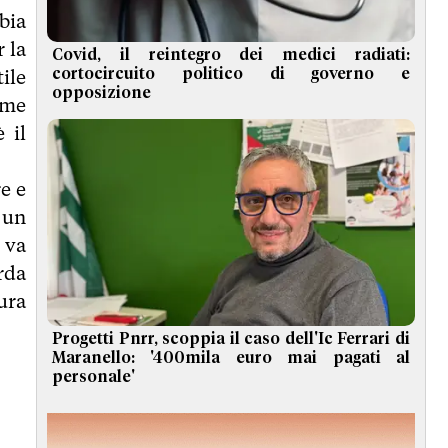
bia
 la
Covid, il reintegro dei medici radiati:
ile
cortocircuito politico di governo e
opposizione
ome
 il
e e
 un
i va
rda
ura
Progetti Pnrr, scoppia il caso dell'Ic Ferrari di
Maranello: '400mila euro mai pagati al
personale'