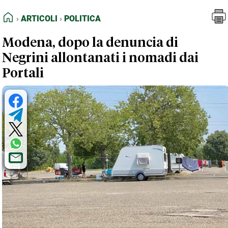
FEED RSS
Articoli
Politica
HOME
ARTICOLI
POLITICA
MAPPA DEL SITO
Modena, dopo la denuncia di
NORMATIVE DEONTOLOGICHE
Negrini allontanati i nomadi dai
TERMINI e CONDIZIONI
Portali