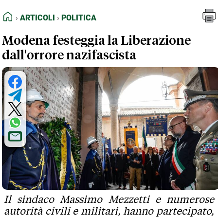
FEED RSS
Articoli
Politica
HOME
ARTICOLI
POLITICA
MAPPA DEL SITO
Modena festeggia la Liberazione
NORMATIVE DEONTOLOGICHE
dall'orrore nazifascista
TERMINI e CONDIZIONI
Il sindaco Massimo Mezzetti e numerose
autorità civili e militari, hanno partecipato,