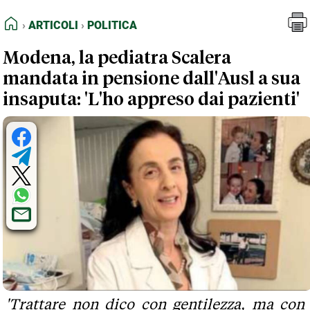
FEED RSS
Articoli
Politica
HOME
ARTICOLI
POLITICA
MAPPA DEL SITO
Modena, la pediatra Scalera
NORMATIVE DEONTOLOGICHE
mandata in pensione dall'Ausl a sua
TERMINI e CONDIZIONI
insaputa: 'L'ho appreso dai pazienti'
'Trattare non dico con gentilezza, ma con