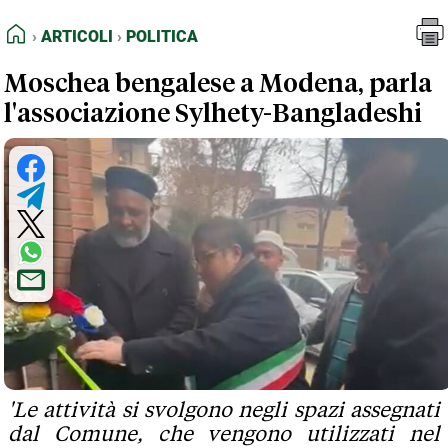
FEED RSS
Articoli
Politica
HOME
ARTICOLI
POLITICA
MAPPA DEL SITO
Moschea bengalese a Modena, parla
NORMATIVE DEONTOLOGICHE
l'associazione Sylhety-Bangladeshi
TERMINI e CONDIZIONI
'Le attività si svolgono negli spazi assegnati
dal Comune, che vengono utilizzati nel