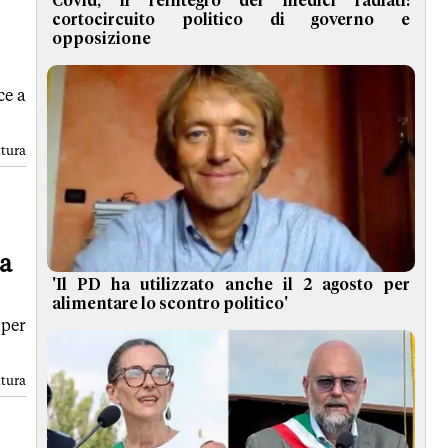
Covid, il reintegro dei medici radiati:
cortocircuito politico di governo e
opposizione
ce a
ttura
pa
'Il PD ha utilizzato anche il 2 agosto per
alimentare lo scontro politico'
 per
ttura