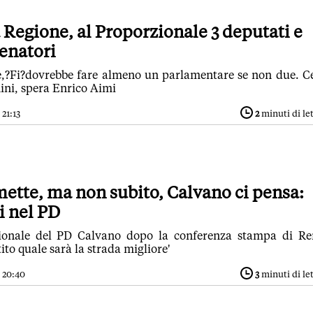
a Regione, al Proporzionale 3 deputati e
enatori
e,?Fi?dovrebbe fare almeno un parlamentare se non due. C
ni, spera Enrico Aimi
21:13
2
minuti di le
mette, ma non subito, Calvano ci pensa:
i nel PD
egionale del PD Calvano dopo la conferenza stampa di Re
tito quale sarà la strada migliore'
 20:40
3
minuti di le