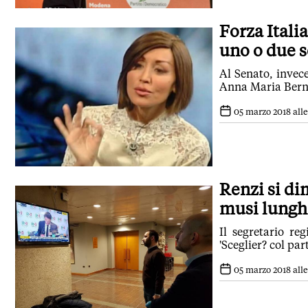
Forza Itali
uno o due s
Al Senato, invec
Anna Maria Berni
05 marzo 2018 alle 
Renzi si di
musi lungh
Il segretario r
'Sceglier? col par
05 marzo 2018 alle