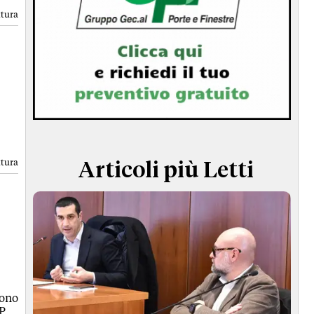
TERMINI e CONDIZIONI
ttura
ttura
Articoli più Letti
sono
PP