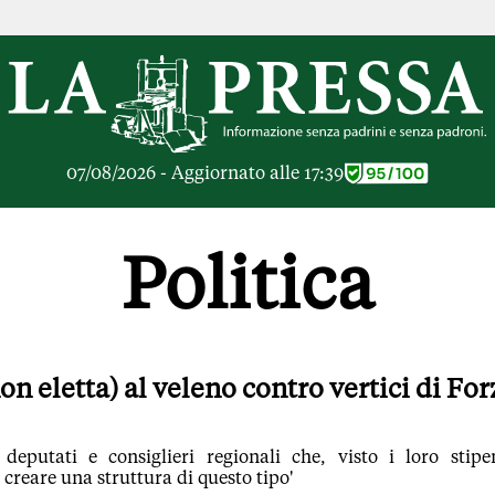
RICHE
OPINIONI
e Libere
Lettere al Direttore
ier Inceneritore
Parola d'Autore
io alle Imprese
Le Vignette di Parid
07/08/2026 - Aggiornato alle 17:39
ier Cave
Il Galeotto
ra di
Senza Memoria
anto del giorno
Il Punto
Politica
ologie
Cronache Pandemic
igli di investimento
Tutte le Opinioni
e le Rubriche
ARTICOLI PIU LE
Articoli
on eletta) al veleno contro vertici di For
Opinioni
Rubriche
Tutti gli Articoli
eputati e consiglieri regionali che, visto i loro stipe
creare una struttura di questo tipo'