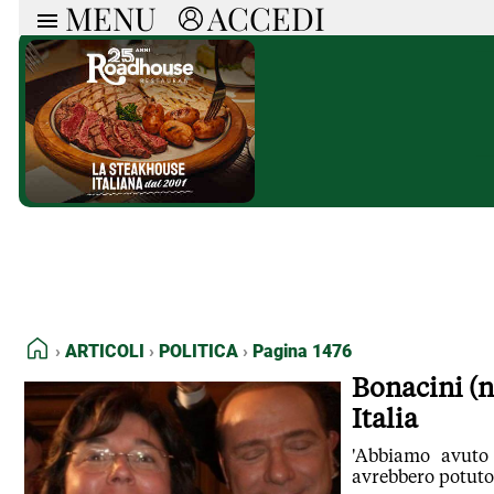
MENU
ACCEDI
ARTICOLI
RUB
Ricerca
Politica
Ruot
Economia
Doss
Società
Spaz
La Nera
Doss
Che Cultura
A cu
Pressa Tube
Il S
Sport
Necr
La Provincia
Cons
Mondo
Tutt
Italia
HOME
ARTICOLI
POLITICA
Pagina 1476
Tutti gli Articoli
Bonacini (n
Italia
'Abbiamo avuto d
avrebbero potuto 