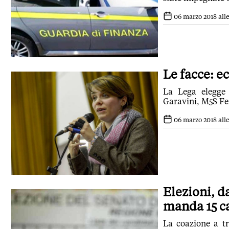
06 marzo 2018 alle
Le facce: e
La Lega elegge G
Garavini, M5S Fe
06 marzo 2018 alle
Elezioni, da
manda 15 c
La coazione a tr