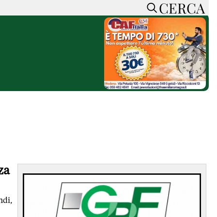
CERCA
HOME
CERCA
ACCEDI o REGISTRATI
CONTATTI
e
CON NOI
SOSTIENI LA PRESSA
CONOSCI LA PRESSA
he
COOKIE POLICY
PRIVACY POLICY
TTI
FEED RSS
za
MAPPA DEL SITO
NORMATIVE
ndi,
DEONTOLOGICHE