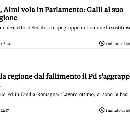
a, Aimi vola in Parlamento: Galli al suo
egione
gionale eletto al Senato, il capogruppo in Comune lo sostituis
 08:24
1
minuto di le
 la regione dal fallimento il Pd s'aggrap
i
rio Pd in Emilia-Romagna: 'Lavoro ottimo, ci sono le basi
 21:37
1
minuto di le