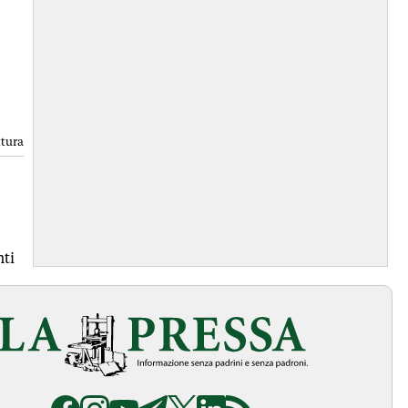
ttura
ti