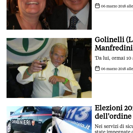
06 marzo 2018 alle
Golinelli (
Manfredini
'Da lui, ormai 10
06 marzo 2018 alle
Elezioni 201
dell'ordine
Nei servizi di si
state impegnate o