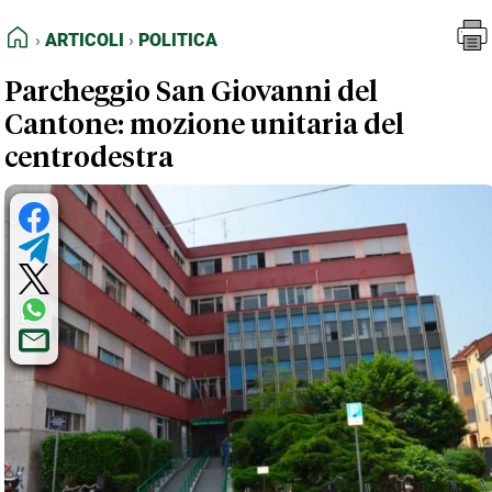
FEED RSS
Articoli
Politica
HOME
ARTICOLI
POLITICA
MAPPA DEL SITO
Parcheggio San Giovanni del
NORMATIVE DEONTOLOGICHE
Cantone: mozione unitaria del
TERMINI e CONDIZIONI
centrodestra